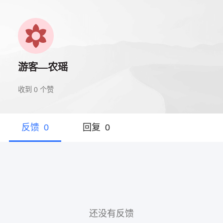
游客—农瑶
收到
0
个赞
反馈
0
回复
0
还没有反馈