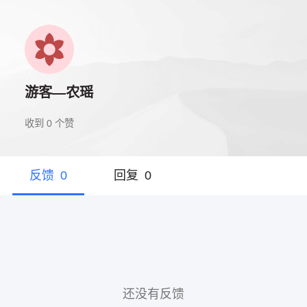
游客—农瑶
收到
0
个赞
反馈
0
回复
0
还没有反馈