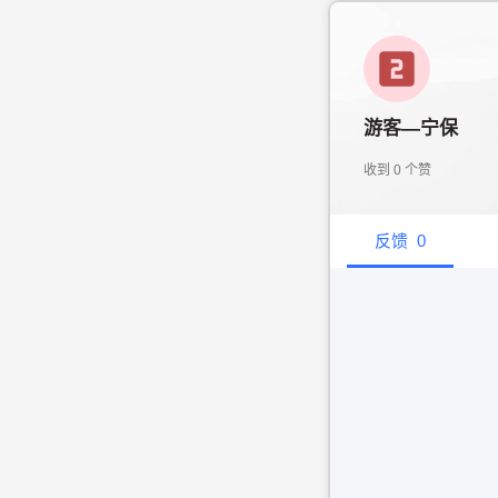
游客—宁保
收到
0
个赞
反馈
0