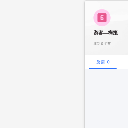
游客—梅策
收到
0
个赞
反馈
0