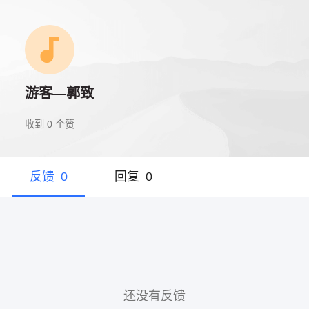
游客—郭致
收到
0
个赞
反馈
0
回复
0
还没有反馈