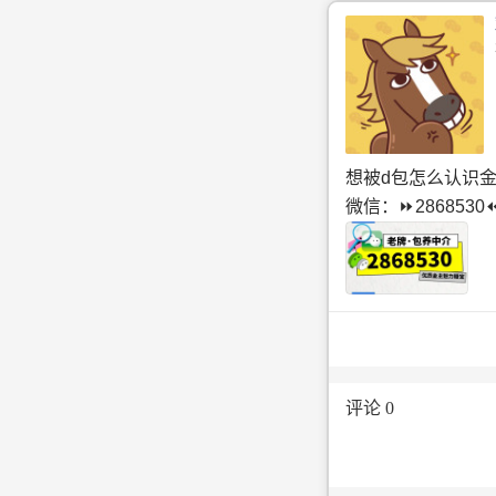
想被͏d包怎么认识金
微信：⏩2868530
评论 
0